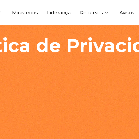
Ministérios
Liderança
Recursos
Avisos
e
tica de Privac